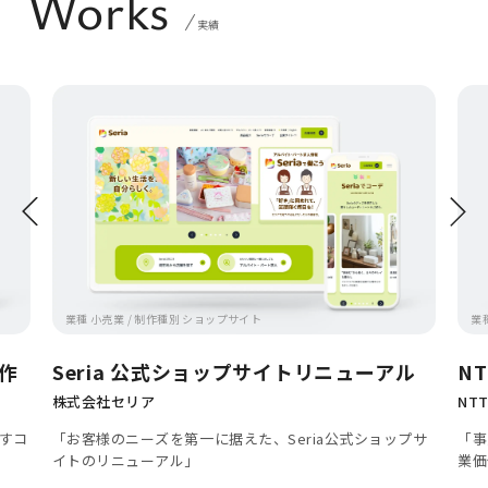
Works
実績
業種 小売業 / 制作種別 ショップサイト
業
作
Seria 公式ショップサイトリニューアル
N
ト
株式会社セリア
NT
すコ
「お客様のニーズを第一に据えた、Seria公式ショップサ
「事
イトのリニューアル」
業価