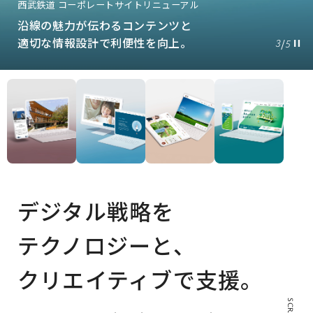
竹中工務店 コーポレートサイトリニューアル
｢想い｣や｢ソリューション力｣を踏襲し、

西武鉄道 コーポレートサイトリニューアル
4
5
企業価値向上を実現。
沿線の魅力が伝わるコンテンツと

適切な情報設計で利便性を向上。
デジタル戦略を
テクノロジーと、
クリエイティブで支援。