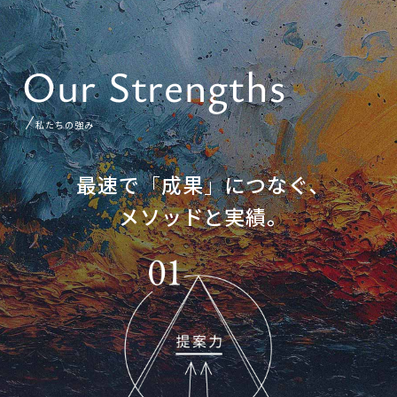
Our Strengths
私たちの強み
最速で
「
成果
」
につなぐ､
メソッドと実績｡