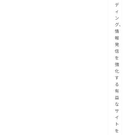
デ
ィ
ン
グ、
情
報
発
信
を
強
化
す
る
有
益
な
サ
イ
ト
を