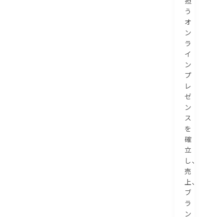
担
う
オ
ン
ラ
イ
ン
プ
レ
ゼ
ン
ス
を
確
立
し、
売
上、
ブ
ラ
ン