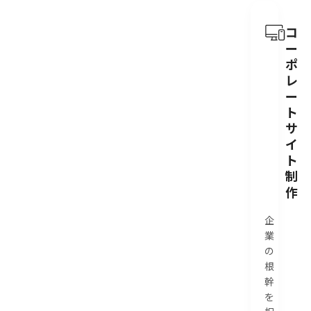
コ
ー
ポ
レ
ー
ト
サ
イ
ト
制
作
企
業
の
根
幹
を