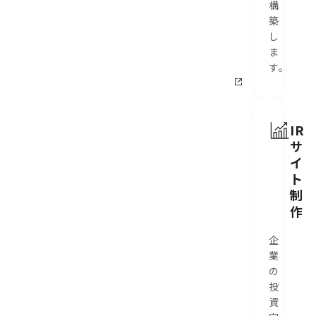
構
築
し
ま
す。
IR
サ
イ
ト
制
作
企
業
の
投
資