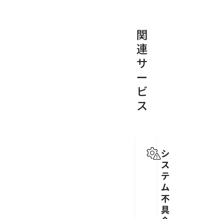
関
連
サ
ー
ビ
ス
シ
ス
テ
ム
不
具