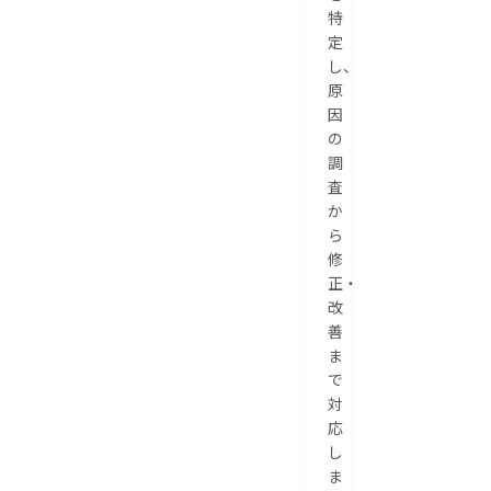
特
定
し、
原
因
の
調
査
か
ら
修
正・
改
善
ま
で
対
応
し
ま