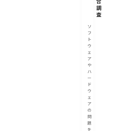
合
調
査
ソ
フ
ト
ウ
ェ
ア
や
ハ
ー
ド
ウ
ェ
ア
の
問
題
を