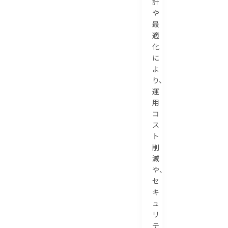
計
や
最
適
化
に
よ
り、
運
用
コ
ス
ト
削
減
や、
セ
キ
ュ
リ
テ