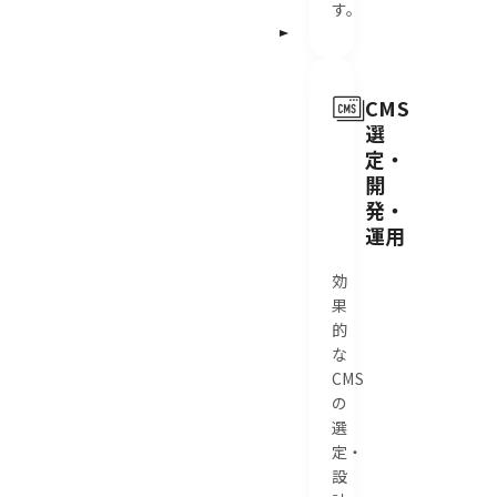
す。
CMS
選
定・
開
発・
運用
効
果
的
な
CMS
の
選
定・
設