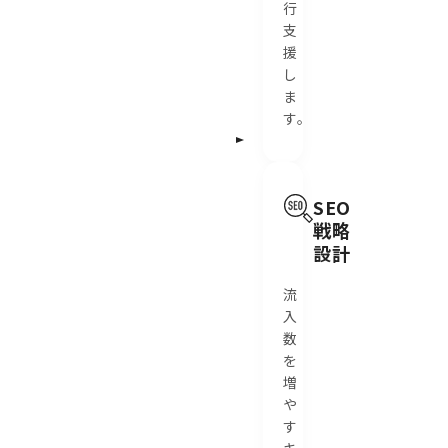
行
支
援
し
ま
す。
SEO
戦略
設計
流
入
数
を
増
や
す
キ