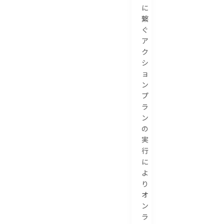
に
繋
ぐ
ア
ク
シ
ョ
ン
プ
ラ
ン
の
実
行
に
よ
り
オ
ン
ラ