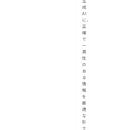
生
成
AI
に、
正
確
で
一
貫
性
の
あ
る
情
報
を
最
適
な
形
で