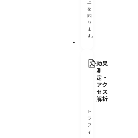
上
を
図
り
ま
す。
効果
測
定・
アク
セス
解析
ト
ラ
フ
ィ