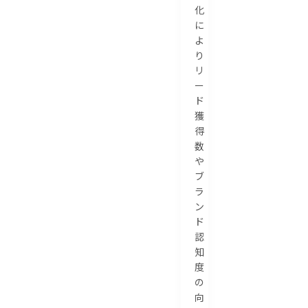
化
に
よ
り
リ
ー
ド
獲
得
数
や
ブ
ラ
ン
ド
認
知
度
の
向