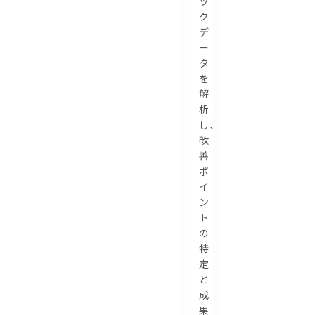
ッ
ク
デ
ー
タ
を
解
析
し、
改
善
ポ
イ
ン
ト
の
特
定
と
成
果