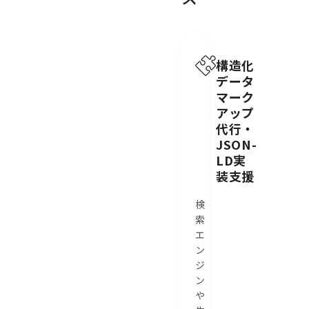
構造化
データ
マーク
アップ
代行・
JSON-
LD実
装支援
検
索
エ
ン
ジ
ン
や