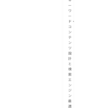
ー
ワ
ー
ド・
コ
ン
テ
ン
ツ
設
計
と
検
索
エ
ン
ジ
ン
最
適