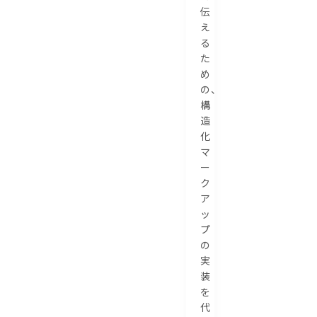
伝
え
る
た
め
の、
構
造
化
マ
ー
ク
ア
ッ
プ
の
実
装
を
代