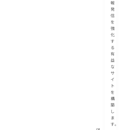
報
発
信
を
強
化
す
る
有
益
な
サ
イ
ト
を
構
築
し
ま
す。