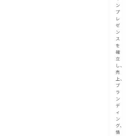
ン
プ
レ
ゼ
ン
ス
を
確
立
し、
売
上、
ブ
ラ
ン
デ
ィ
ン
グ、
情