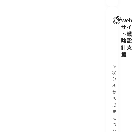
We
サ
ト
略
計
援
現
状
分
析
か
ら
成
果
に
つ
な