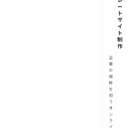
ー
ト
サ
イ
ト
制
作
企
業
の
根
幹
を
担
う
オ
ン
ラ
イ