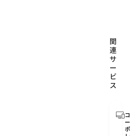
関
連
サ
ー
ビ
ス
コ
ー
ポ
レ