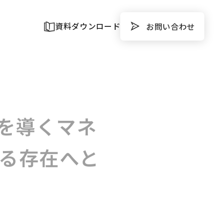
資料ダウンロード
お問い合わせ
を導くマネ
れる存在へと