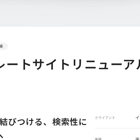
支援
レートサイトリニューア
イ
クライアント
結びつける、検索性に
へ
半
業種